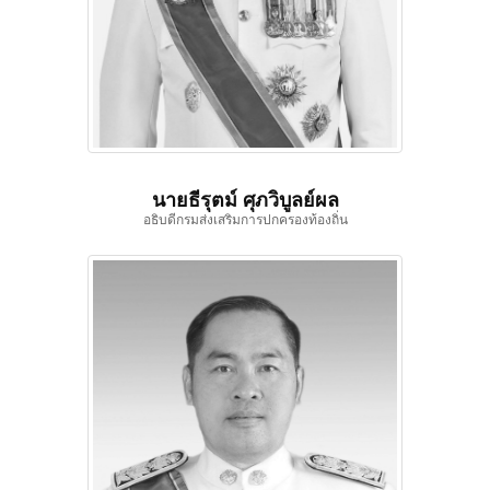
นายธีรุตม์ ศุภวิบูลย์ผล
อธิบดีกรมส่งเสริมการปกครองท้องถิ่น