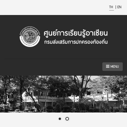
TH
|
EN
MENU