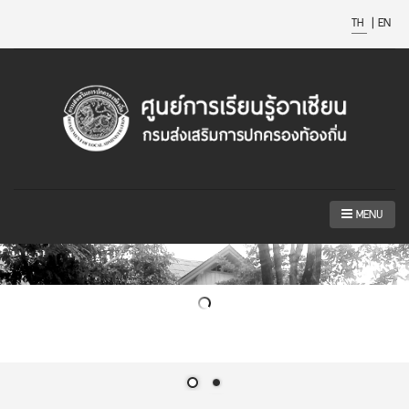
TH
|
EN
MENU