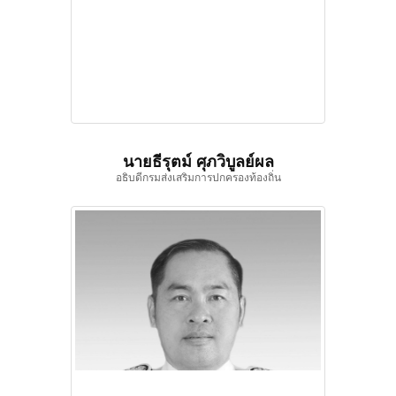
นายธีรุตม์ ศุภวิบูลย์ผล
อธิบดีกรมส่งเสริมการปกครองท้องถิ่น