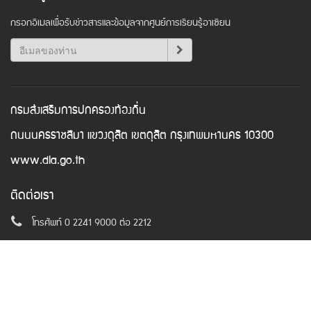
กรอกอีเมลเพื่อรับข่าวสารและข้อมูลจากศูนย์การเรียนรู้อาเซียน
กรมส่งเสริมการปกครองท้องถิ่น
ถนนนครราชสีมา แขวงดุสิต เขตดุสิต กรุงเทพมหานคร 10300
www.dla.go.th
ติดต่อเรา
โทรศัพท์ 0 2241 9000 ต่อ 2212
อีเมล
asean@dla.go.th
© Copyright 2016. All Rights Reserved.