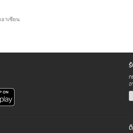
จอาเซียน
ร
กร
อ
ต