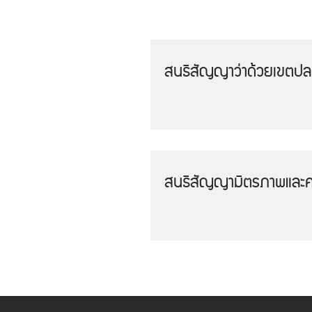
สนธิสัญญาว่าด้วยเขตปลอด
สนธิสัญญามิตรภาพและควา