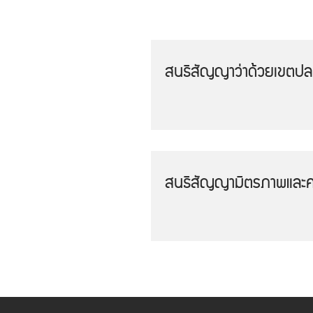
สนธิสัญญาว่าด้วยเขตปลอด
สนธิสัญญามิตรภาพและควา