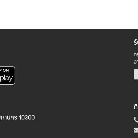
ร
กร
อ
ต
พมหานคร 10300