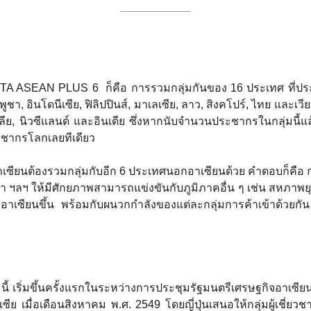
ASEAN PLUS 6 ก็คือ การรวมกลุ่มกันของ 16 ประเทศ ที่ประ
ูชา, อินโดนีเซีย, ฟิลิปปินส์, มาเลเซีย, ลาว, สิงคโปร์, ไทย และเ
ตรเลีย, นิวซีแลนด์ และอินเดีย ซึ่งหากนับจำนวนประชากรในกลุ่มน
ะชากรโลกเลยทีเดียว
องรวมกลุ่มกับอีก 6 ประเทศนอกอาเซียนด้วย คำตอบก็คือ การ รว
ฯลฯ ให้มีศักยภาพสามารถแข่งขันกับภูมิภาคอื่น ๆ เช่น สหภาพยุ
มอาเซียนขึ้น พร้อมกับผนวกกำลังของแต่ละกลุ่มการค้าเข้าด้วยกัน
ริ่มขึ้นครั้งแรกในระหว่างการประชุมรัฐมนตรีเศรษฐกิจอาเซียน-ญ
ีย เมื่อเดือนสิงหาคม พ.ศ. 2549 โดยญี่ปุ่นเสนอให้กลุ่มผู้เชี่