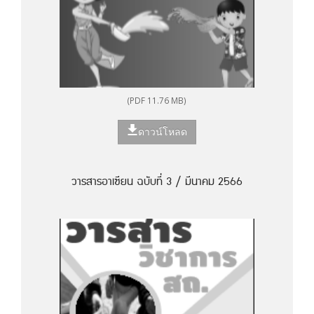
(PDF 11.76 MB)
ดาวน์โหลด
วารสารอาเซียน ฉบับที่ 3 / มีนาคม 2566