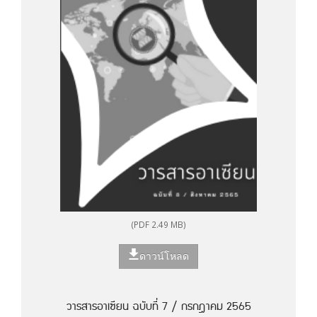
(PDF 2.49 MB)
ดาวน์โหลด
วารสารอาเซียน ฉบับที่ 7 / กรกฎาคม 2565