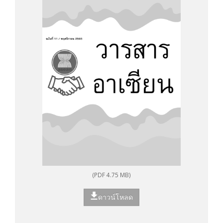
(PDF 4.75 MB)
ดาวน์โหลด