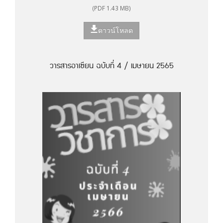
(PDF 1.43 MB)
ดาวน์โหลด
วารสารอาเซียน ฉบับที่ 4 / เมษายน 2565