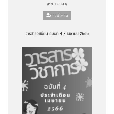
(PDF 1.43 MB)
ดาวน์โหลด
วารสารอาเซียน ฉบับที่ 4 / เมษายน 2565