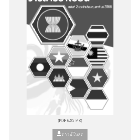
(PDF 6.85 MB)
ดาวน์โหลด