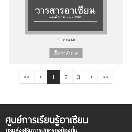
(PDF 6.64 MB)
ดาวน์โหลด
<<
<
1
2
3
>
>>