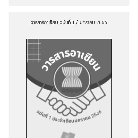
วารสารอาเซียน ฉบับที่ 1 / มกราคม 2566