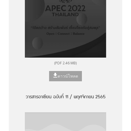
(PDF 2.46 MB)
ดาวน์โหลด
วารสารอาเซียน ฉบับที่ 11 / พฤศจิกายน 2565