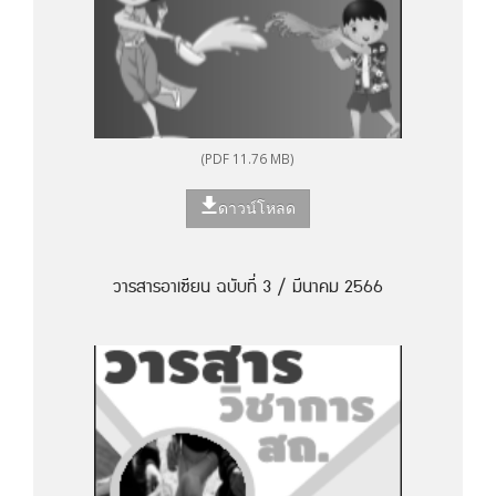
(PDF 11.76 MB)
ดาวน์โหลด
วารสารอาเซียน ฉบับที่ 3 / มีนาคม 2566