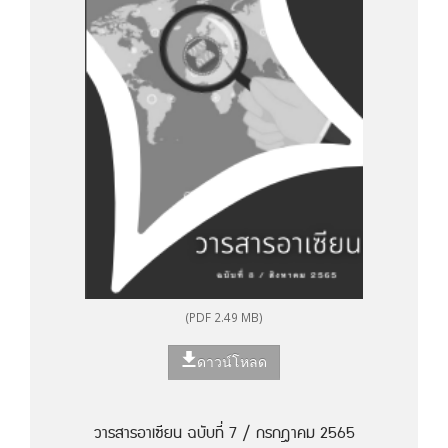
(PDF 2.49 MB)
ดาวน์โหลด
วารสารอาเซียน ฉบับที่ 7 / กรกฎาคม 2565