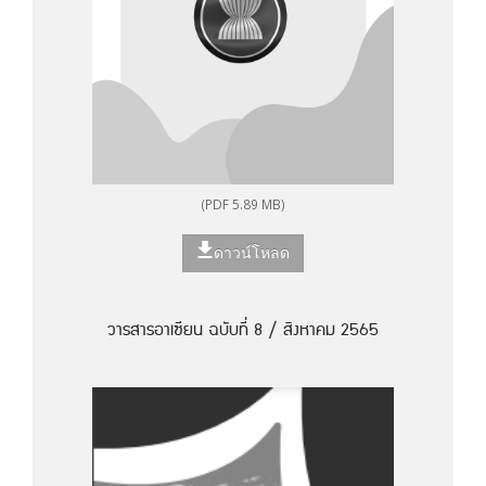
(PDF 5.89 MB)
ดาวน์โหลด
วารสารอาเซียน ฉบับที่ 8 / สิงหาคม 2565