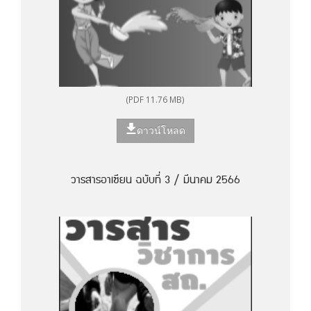
(PDF 11.76 MB)
ดาวน์โหลด
วารสารอาเซียน ฉบับที่ 3 / มีนาคม 2566