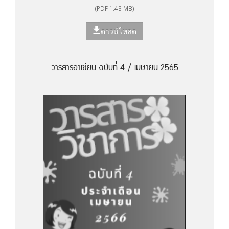
(PDF 1.43 MB)
ดาวน์โหลด
วารสารอาเซียน ฉบับที่ 4 / เมษายน 2565