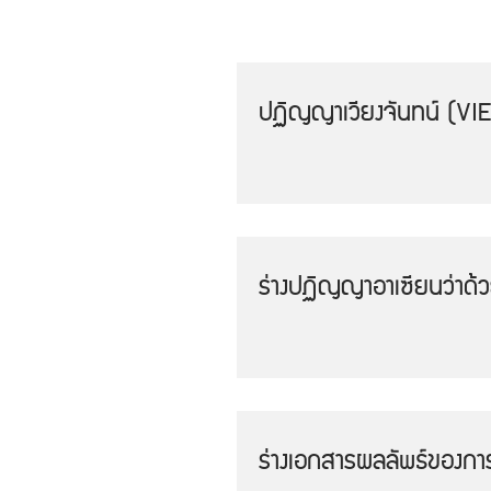
ปฏิญญาเวียงจันทน์ (V
ร่างปฏิญญาอาเซียนว่าด้
ร่างเอกสารผลลัพธ์ของกา