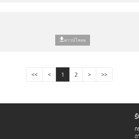
ดาวน์โหลด
<<
<
1
2
>
>>
ร
กร
อ