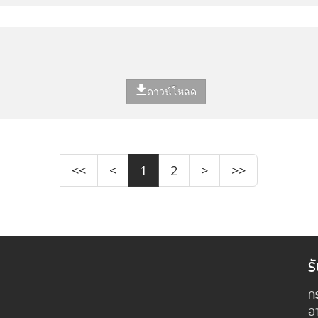
ดาวน์โหลด
<<
<
1
2
>
>>
ร
กร
อ