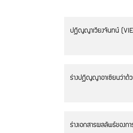
ปฏิญญาเวียงจันทน์ (V
ร่างปฏิญญาอาเซียนว่าด้
ร่างเอกสารผลลัพธ์ของกา