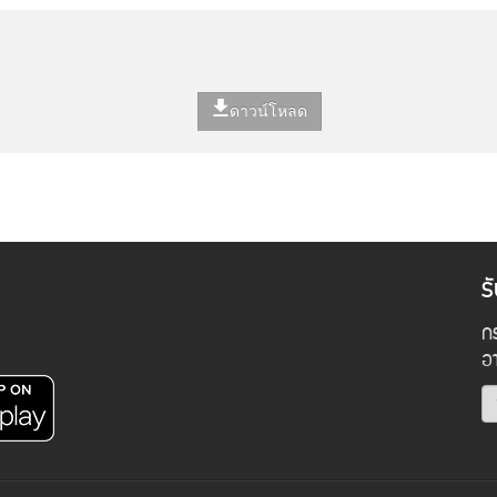
ดาวน์โหลด
ร
กร
อ