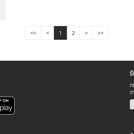
<<
<
1
2
>
>>
ร
กร
อ