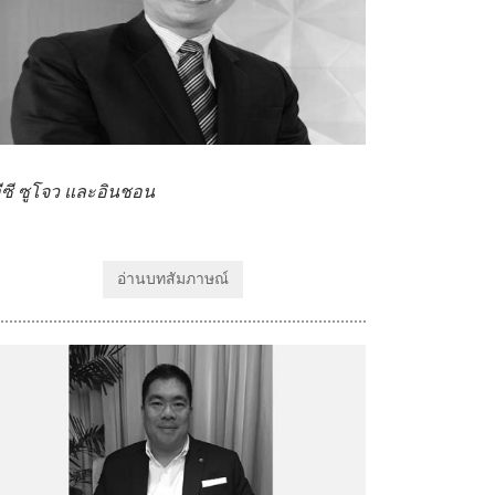
อีซี ซูโจว และอินชอน
อ่านบทสัมภาษณ์