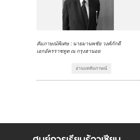
สัมภาษณ์พิเศษ : นายมานพชัย วงศ์ภักดี
เอกอัครราชทูต ณ กรุงฮานอย
อ่านบทสัมภาษณ์