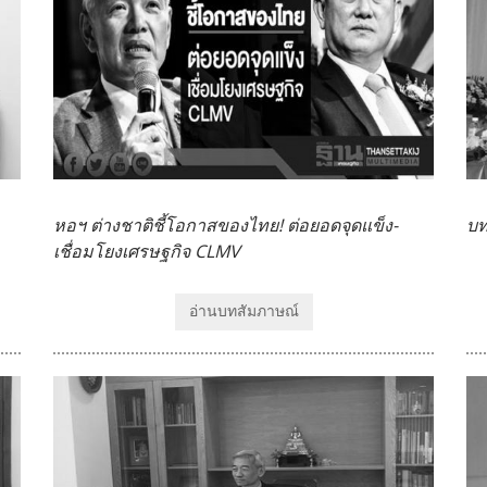
หอฯ ต่างชาติชี้โอกาสของไทย! ต่อยอดจุดแข็ง-
บท
เชื่อมโยงเศรษฐกิจ CLMV
อ่านบทสัมภาษณ์