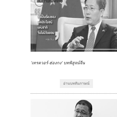
'เทรดวอร์-ฮ่องกง' บทพิสูจน์จีน
อ่านบทสัมภาษณ์