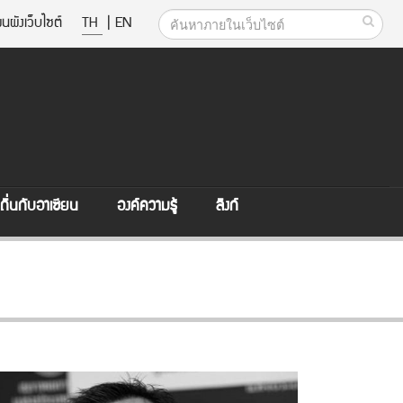
นผังเว็บไซต์
TH
|
EN
ิ่นกับอาเซียน
องค์ความรู้
ลิงก์