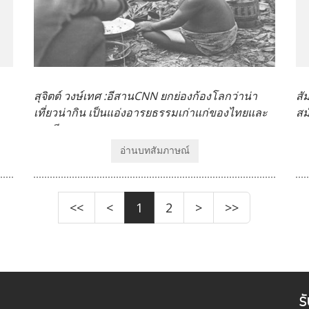
สุจิตต์ วงษ์เทศ :อีสานCNN ยกย่องก้องโลกว่าน่า
สั
เที่ยวน่ากิน เป็นแอ่งอารยธรรมเก่าแก่ของไทยและ
สม
อาเซียน
อ่านบทสัมภาษณ์
<<
<
1
2
>
>>
ร