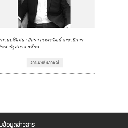
มภาษณ์พิเศษ : อิสรา สุนทรวัฒน์ เลขาธิการ
ัชชารัฐสภาอาเซียน
อ่านบทสัมภาษณ์
ับข้อมูลข่าวสาร