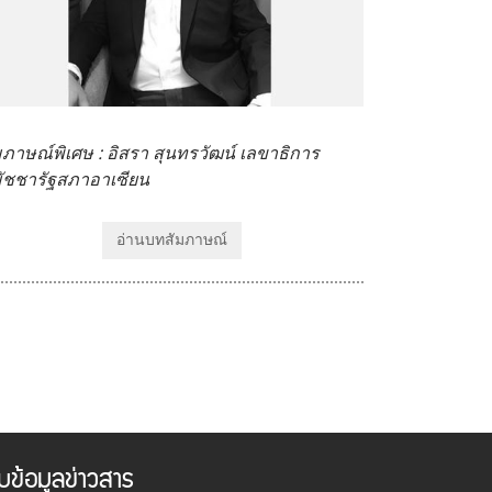
มภาษณ์พิเศษ : อิสรา สุนทรวัฒน์ เลขาธิการ
ัชชารัฐสภาอาเซียน
อ่านบทสัมภาษณ์
ับข้อมูลข่าวสาร