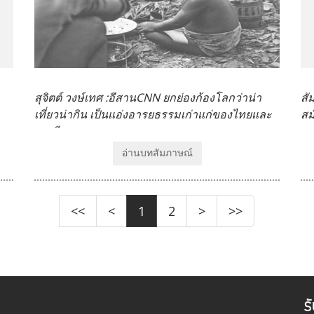
สุจิตต์ วงษ์เทศ :อีสานCNN ยกย่องก้องโลกว่าน่า
สั
เที่ยวน่ากิน เป็นแอ่งอารยธรรมเก่าแก่ของไทยและ
สม
อาเซียน
อ่านบทสัมภาษณ์
<<
<
1
2
>
>>
ร