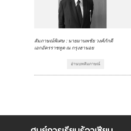
สัมภาษณ์พิเศษ : นายมานพชัย วงศ์ภักดี
เอกอัครราชทูต ณ กรุงฮานอย
อ่านบทสัมภาษณ์