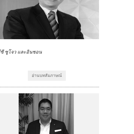
อีซี ซูโจว และอินชอน
อ่านบทสัมภาษณ์