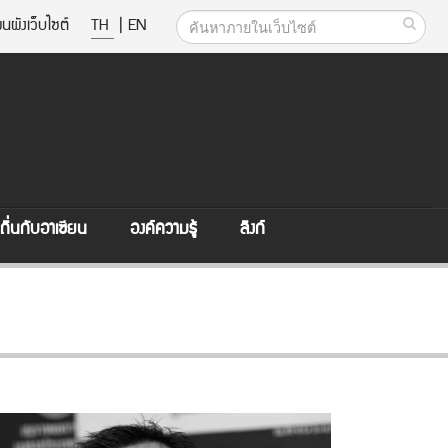
นผังเว็บไซต์
TH
|
EN
ิ่นกับอาเซียน
องค์ความรู้
ลิงก์