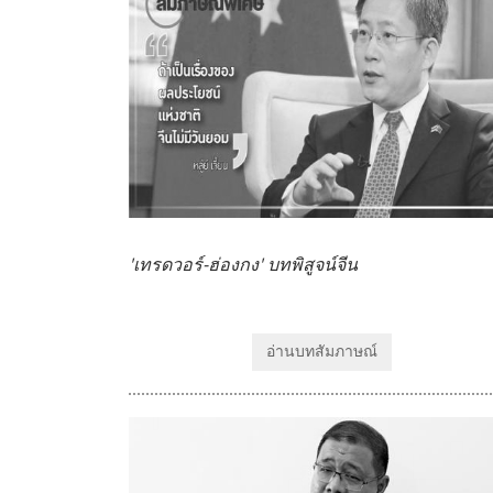
'เทรดวอร์-ฮ่องกง' บทพิสูจน์จีน
อ่านบทสัมภาษณ์