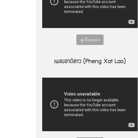
ดูเนื้อเพลง
เพลงชาติลาว (Pheng Xat Lao)