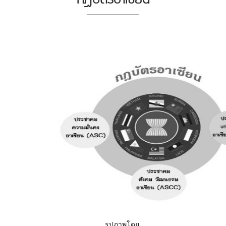
รูปภาพโดย