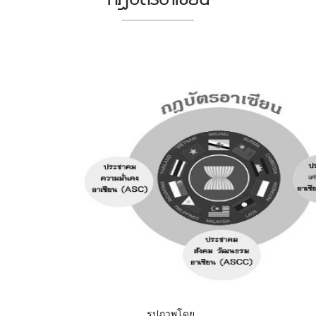
รูปภาพโดย