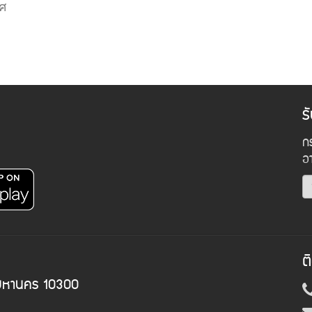
ศ
ร
กร
อ
ต
พมหานคร 10300