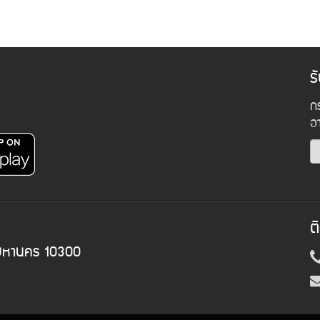
ร
กร
อ
ต
พมหานคร 10300