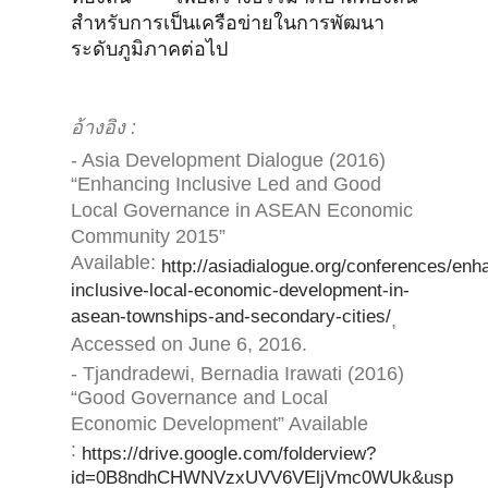
สำหรับการเป็นเครือข่ายในการพัฒนา
ระดับภูมิภาคต่อไป
อ้างอิง :
- Asia Development Dialogue (2016)
“Enhancing Inclusive Led and Good
Local Governance in ASEAN Economic
Community 2015”
Available:
http://asiadialogue.org/conferences/enh
inclusive-local-economic-development-in-
asean-townships-and-secondary-cities/
,
Accessed on June 6, 2016.
- Tjandradewi, Bernadia Irawati (2016)
“Good Governance and Local
Economic Development” Available
:
https://drive.google.com/folderview?
id=0B8ndhCHWNVzxUVV6VEljVmc0WUk&usp