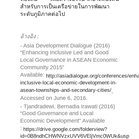
สำหรับการเป็นเครือข่ายในการพัฒนา
ระดับภูมิภาคต่อไป
อ้างอิง :
- Asia Development Dialogue (2016)
“Enhancing Inclusive Led and Good
Local Governance in ASEAN Economic
Community 2015”
Available:
http://asiadialogue.org/conferences/enh
inclusive-local-economic-development-in-
asean-townships-and-secondary-cities/
,
Accessed on June 6, 2016.
- Tjandradewi, Bernadia Irawati (2016)
“Good Governance and Local
Economic Development” Available
:
https://drive.google.com/folderview?
id=0B8ndhCHWNVzxUVV6VEljVmc0WUk&usp