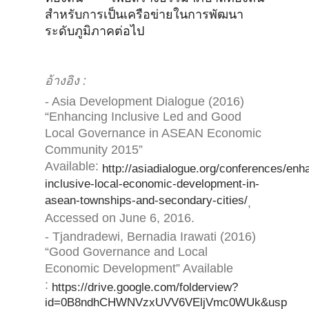
สำหรับการเป็นเครือข่ายในการพัฒนา
ระดับภูมิภาคต่อไป
อ้างอิง :
- Asia Development Dialogue (2016)
“Enhancing Inclusive Led and Good
Local Governance in ASEAN Economic
Community 2015”
Available:
http://asiadialogue.org/conferences/enh
inclusive-local-economic-development-in-
asean-townships-and-secondary-cities/
,
Accessed on June 6, 2016.
- Tjandradewi, Bernadia Irawati (2016)
“Good Governance and Local
Economic Development” Available
:
https://drive.google.com/folderview?
id=0B8ndhCHWNVzxUVV6VEljVmc0WUk&usp