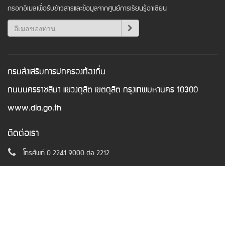
กรอกอีเมลเพื่อรับข่าวสารและข้อมูลจากศูนย์การเรียนรู้อาเซียน
กรมส่งเสริมการปกครองท้องถิ่น
ถนนนครราชสีมา แขวงดุสิต เขตดุสิต กรุงเทพมหานคร 10300
www.dla.go.th
ติดต่อเรา
โทรศัพท์ 0 2241 9000 ต่อ 2212
อีเมล
asean@dla.go.th
© Copyright 2016. All Rights Reserved.