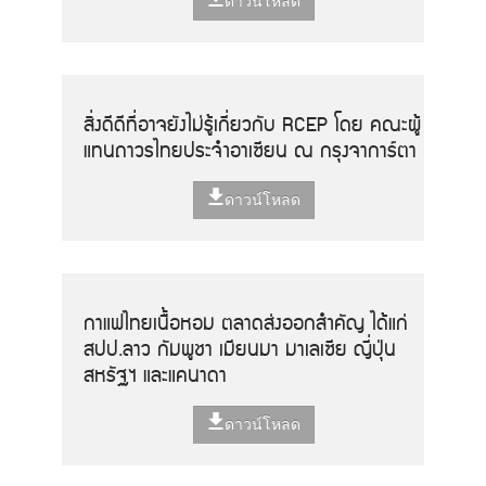
ดาวน์โหลด
สิ่งดีดีที่อาจยังไม่รู้เกี่ยวกับ RCEP โดย คณะผู้
แทนถาวรไทยประจำอาเซียน ณ กรุงจาการ์ตา
ดาวน์โหลด
กาแฟไทยเนื้อหอม ตลาดส่งออกสำคัญ ได้แก่
สปป.ลาว กัมพูชา เมียนมา มาเลเซีย ญี่ปุ่น
สหรัฐฯ และแคนาดา
ดาวน์โหลด