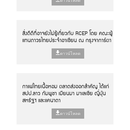
ดาวน์โหลด
สิ่งดีดีที่อาจยังไม่รู้เกี่ยวกับ RCEP โดย คณะผู้
แทนถาวรไทยประจำอาเซียน ณ กรุงจาการ์ตา
ดาวน์โหลด
กาแฟไทยเนื้อหอม ตลาดส่งออกสำคัญ ได้แก่
สปป.ลาว กัมพูชา เมียนมา มาเลเซีย ญี่ปุ่น
สหรัฐฯ และแคนาดา
ดาวน์โหลด