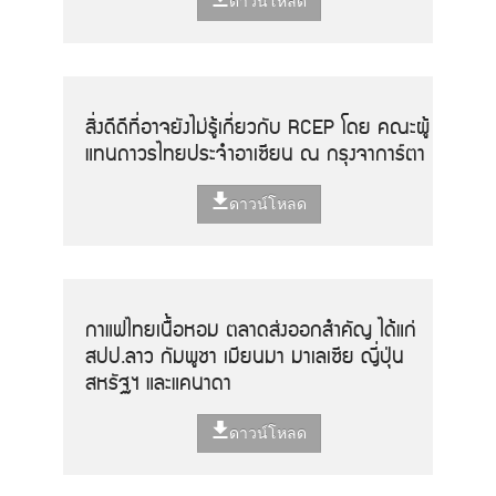
ดาวน์โหลด
สิ่งดีดีที่อาจยังไม่รู้เกี่ยวกับ RCEP โดย คณะผู้
แทนถาวรไทยประจำอาเซียน ณ กรุงจาการ์ตา
ดาวน์โหลด
กาแฟไทยเนื้อหอม ตลาดส่งออกสำคัญ ได้แก่
สปป.ลาว กัมพูชา เมียนมา มาเลเซีย ญี่ปุ่น
สหรัฐฯ และแคนาดา
ดาวน์โหลด