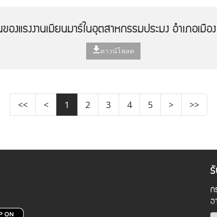
านของแรงงานเมียนมาร์ในอุตสาหกรรมประมง อำเภอเมือง
ดาวน์โหลด
<<
<
1
2
3
4
5
>
>>
ร
กร
อ