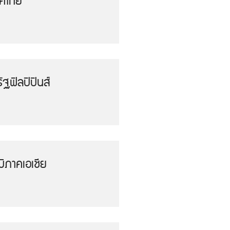
ทศไทย
ฐฟิลปิปินส์
ิภาคเอเชีย