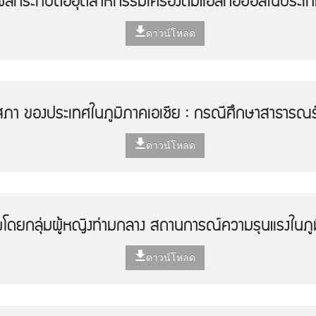
ะผลกระทบต่ออุตสาหกรรมเครื่องดื่มแอลกอฮอล์ในประเ
ดาวน์โหลด
สภา ของประเทศในภูมิภาคเอเชีย : กรณีศึกษาสาธารณรั
ดาวน์โหลด
โดยกลุ่มผู้หญิงท่ามกลาง สถานการณ์ความรุนแรงในภูม
ดาวน์โหลด