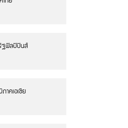
ทศไทย
ฐฟิลปิปินส์
ิภาคเอเชีย