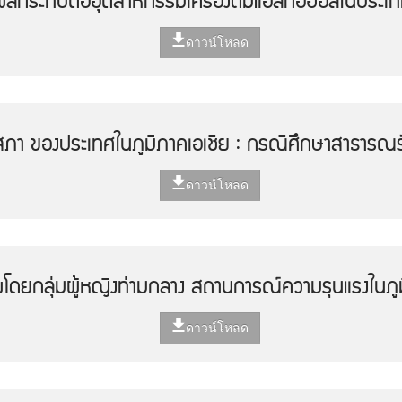
ะผลกระทบต่ออุตสาหกรรมเครื่องดื่มแอลกอฮอล์ในประเ
ดาวน์โหลด
สภา ของประเทศในภูมิภาคเอเชีย : กรณีศึกษาสาธารณรั
ดาวน์โหลด
โดยกลุ่มผู้หญิงท่ามกลาง สถานการณ์ความรุนแรงในภูม
ดาวน์โหลด