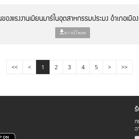
านของแรงงานเมียนมาร์ในอุตสาหกรรมประมง อำเภอเมือง
ดาวน์โหลด
<<
<
1
2
3
4
5
>
>>
ร
กร
อ