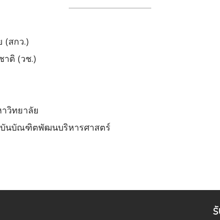
 (สกว.)
าติ (วช.)
หาวิทยาลัย
าบันบัณฑิตพัฒนบริหารศาสตร์
ร