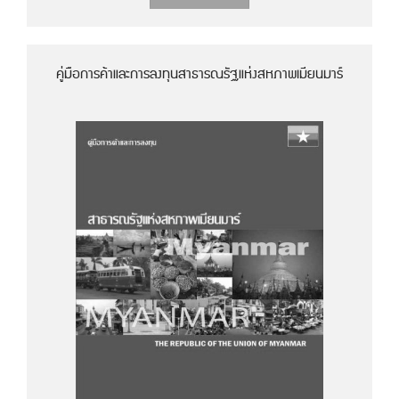
คู่มือการค้าและการลงทุนสาธารณรัฐแห่งสหภาพเมียนมาร์