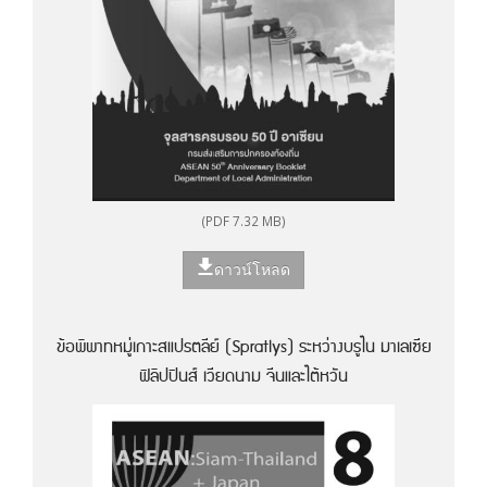
(PDF 7.32 MB)
ดาวน์โหลด
ข้อพิพาทหมู่เกาะสแปรตลีย์ (Spratlys) ระหว่างบรูไน มาเลเซีย
ฟิลิปปินส์ เวียดนาม จีนและไต้หวัน