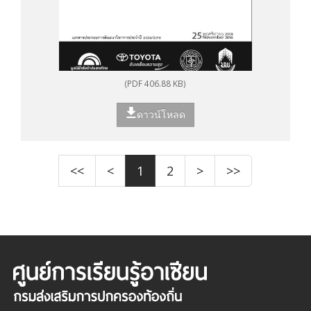
(PDF 406.88 KB)
ดาวน์โหลด
<<
<
1
2
>
>>