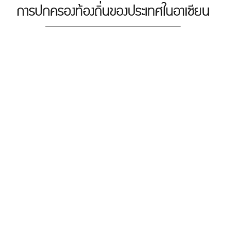
การปกครองท้องถิ่นของประเทศในอาเซียน