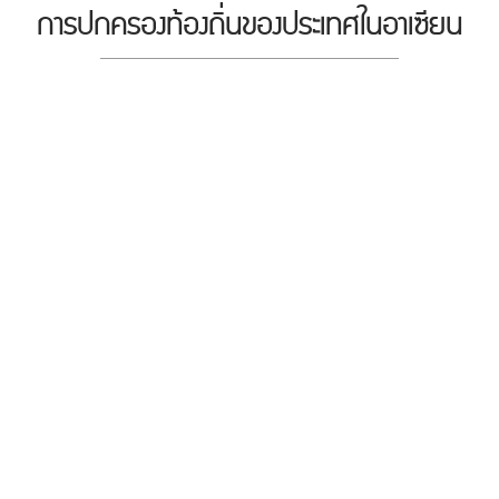
การปกครองท้องถิ่นของประเทศในอาเซียน