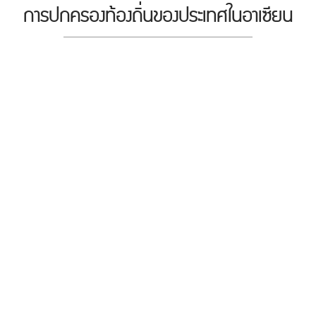
การปกครองท้องถิ่นของประเทศในอาเซียน