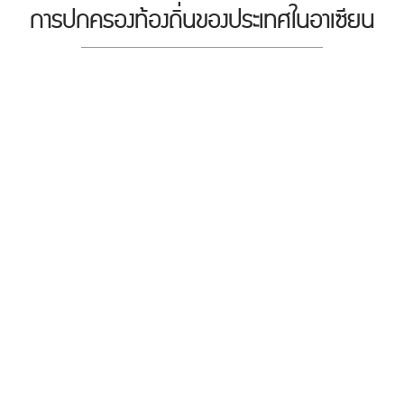
การปกครองท้องถิ่นของประเทศในอาเซียน