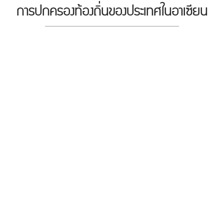
การปกครองท้องถิ่นของประเทศในอาเซียน