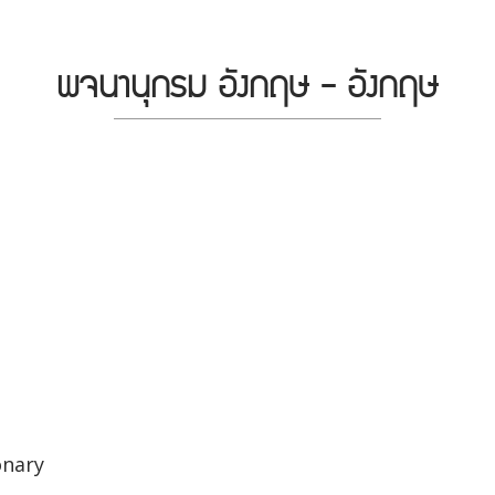
พจนานุกรม อังกฤษ - อังกฤษ
onary