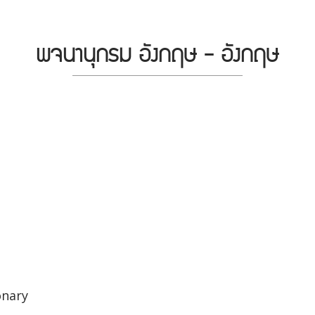
พจนานุกรม อังกฤษ - อังกฤษ
onary