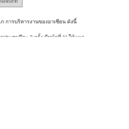
ลไก การบริหารงานของอาเซียน ดังนี้
ชุมปีละ 2 ครั้ง มีหน้าที่ 1) ให้แนว
อพิจารณาเรื่องที่เกี่ยวข้องกับเสาหลัก
พิพาทระหว่างรัฐสมาชิก กรณีที่ไม่อาจ
ุบองค์กรอาเซียน 6) แต่งตั้ง
การกระทรวงการต่างประเทศของประเทศ
เพื่อความเป็นบูรณาการในการดำเนิน
เซียน ประกอบด้วย ผู้แทนที่แต่ละ
ทั้งในเรื่องที่อยู่ภายใต้เสาหลัก