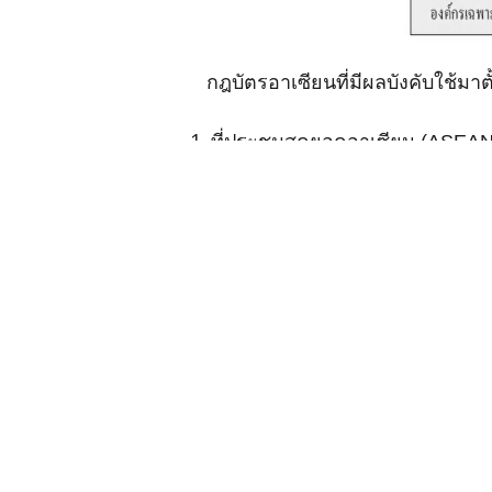
กฎบัตรอาเซียนที่มีผลบังคับใช้มา
ที่ประชุมสุดยอดอาเซียน (ASEAN 
นโยบายและตัดสินใจเรื่องสำคัญๆ 2
ต่างๆ มากกว่า 1 เสา 3) ดำเนินก
หาข้อยุติในข้อขัดแย้งได้ หรือมีก
เลขาธิการอาเซียน
คณะมนตรีประสานงานอาเซียน (A
สมาชิกอาเซียน ทำหน้าที่เตรียม
งานของอาเซียน และแต่งตั้งรอง
คณะมนตรีประชาคมอาเซียน (ASEA
ประเทศสมาชิกแต่งตั้งเพื่อทำหน