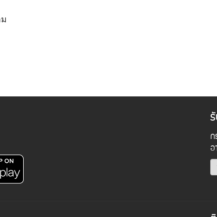
นาม
ร
กร
อ