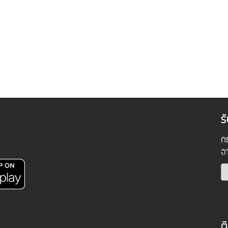
ร
กร
อ
ต