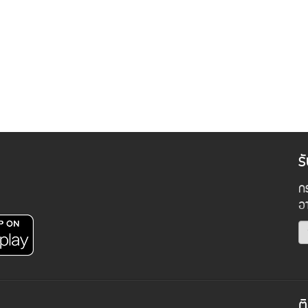
ร
กร
อ
ต