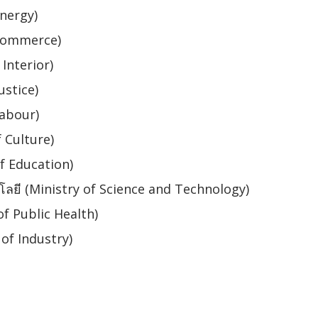
Energy)
 Commerce)
Interior)
ustice)
Labour)
 Culture)
f Education)
ยี (Ministry of Science and Technology)
f Public Health)
of Industry)