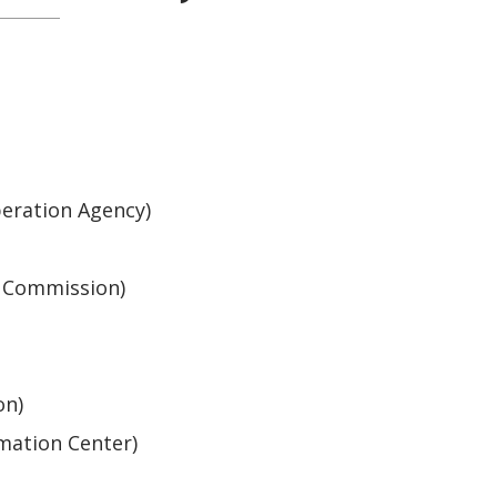
eration Agency)
 Commission)
on)
rmation Center)