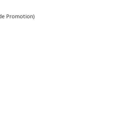
ade Promotion)
prises Promotion)
on of Ministry of Education)
l Board)