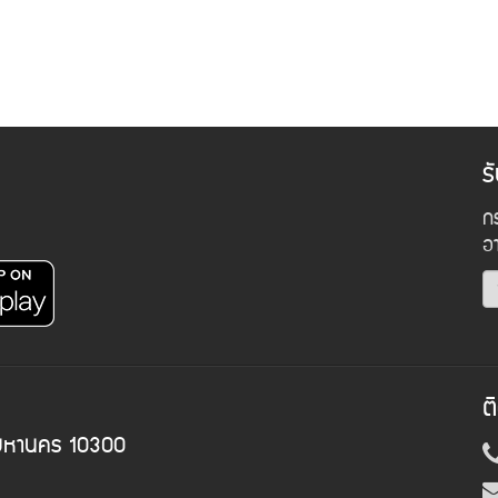
ร
กร
อ
ต
พมหานคร 10300