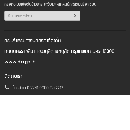
กรอกอีเมลเพื่อรับข่าวสารและข้อมูลจากศูนย์การเรียนรู้อาเซียน
กรมส่งเสริมการปกครองท้องถิ่น
ถนนนครราชสีมา แขวงดุสิต เขตดุสิต กรุงเทพมหานคร 10300
www.dla.go.th
ติดต่อเรา
โทรศัพท์ 0 2241 9000 ต่อ 2212
อีเมล
asean@dla.go.th
© Copyright 2016. All Rights Reserved.