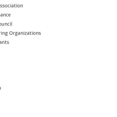
ssociation
iance
ouncil
ring Organizations
ants
m