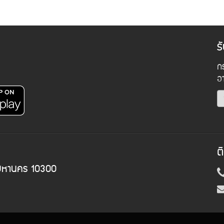
ร
กร
อ
ต
พมหานคร 10300