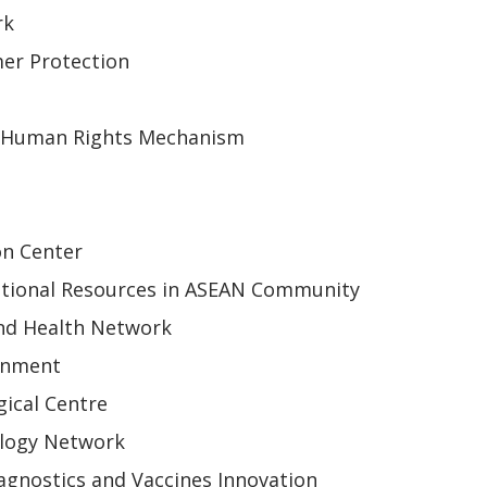
rk
er Protection
 Human Rights Mechanism
on Center
tional Resources in ASEAN Community
nd Health Network
onment
ical Centre
ology Network
gnostics and Vaccines Innovation