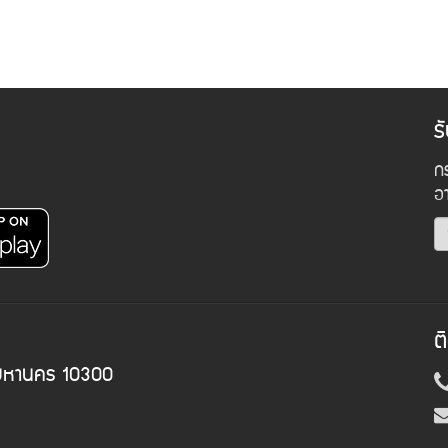
ร
กร
อ
ต
พมหานคร 10300