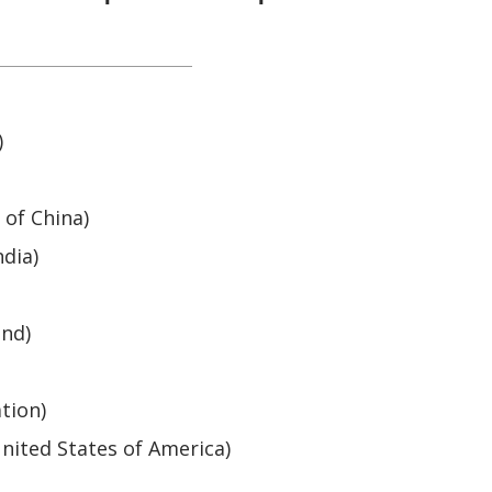
)
 of China)
ndia)
and)
tion)
nited States of America)