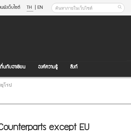
นผังเว็บไซต์
TH
|
EN
ิ่นกับอาเซียน
องค์ความรู้
ลิงก์
พยุโรป
l Counterparts except EU